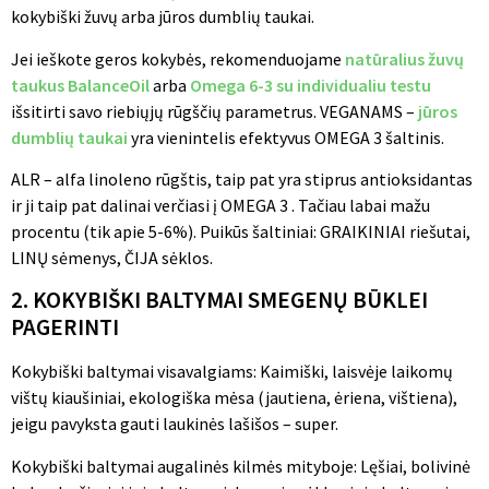
kokybiški žuvų arba jūros dumblių taukai.
Jei ieškote geros kokybės, rekomenduojame
natūralius žuvų
taukus BalanceOil
arba
Omega 6-3 su individualiu testu
išsitirti savo riebiųjų rūgščių parametrus. VEGANAMS –
jūros
dumblių taukai
yra vienintelis efektyvus OMEGA 3 šaltinis.
ALR – alfa linoleno rūgštis, taip pat yra stiprus antioksidantas
ir ji taip pat dalinai verčiasi į OMEGA 3 . Tačiau labai mažu
procentu (tik apie 5-6%). Puikūs šaltiniai: GRAIKINIAI riešutai,
LINŲ sėmenys, ČIJA sėklos.
2. KOKYBIŠKI BALTYMAI SMEGENŲ BŪKLEI
PAGERINTI
Kokybiški baltymai visavalgiams: Kaimiški, laisvėje laikomų
vištų kiaušiniai, ekologiška mėsa (jautiena, ėriena, vištiena),
jeigu pavyksta gauti laukinės lašišos – super.
Kokybiški baltymai augalinės kilmės mityboje: Lęšiai, bolivinė