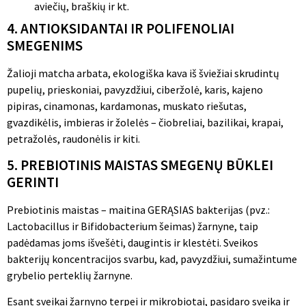
aviečių, braškių ir kt.
4. ANTIOKSIDANTAI IR POLIFENOLIAI
SMEGENIMS
Žalioji matcha arbata, ekologiška kava iš šviežiai skrudintų
pupelių, prieskoniai, pavyzdžiui, ciberžolė, karis, kajeno
pipiras, cinamonas, kardamonas, muskato riešutas,
gvazdikėlis, imbieras ir žolelės – čiobreliai, bazilikai, krapai,
petražolės, raudonėlis ir kiti.
5. PREBIOTINIS MAISTAS SMEGENŲ BŪKLEI
GERINTI
Prebiotinis maistas – maitina GERĄSIAS bakterijas (pvz.:
Lactobacillus ir Bifidobacterium šeimas) žarnyne, taip
padėdamas joms išvešėti, daugintis ir klestėti. Sveikos
bakterijų koncentracijos svarbu, kad, pavyzdžiui, sumažintume
grybelio perteklių žarnyne.
Esant sveikai žarnyno terpei ir mikrobiotai, pasidaro sveika ir