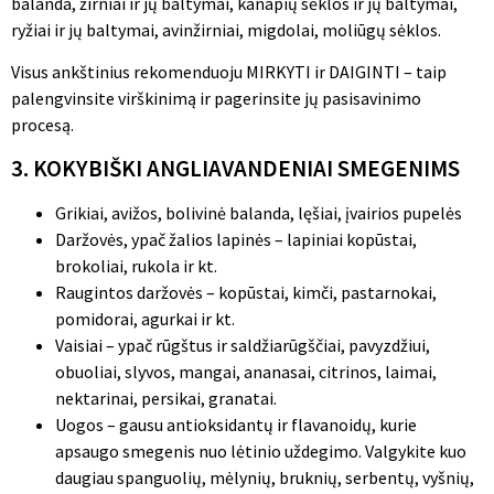
balanda, žirniai ir jų baltymai, kanapių sėklos ir jų baltymai,
ryžiai ir jų baltymai, avinžirniai, migdolai, moliūgų sėklos.
Visus ankštinius rekomenduoju MIRKYTI ir DAIGINTI – taip
palengvinsite virškinimą ir pagerinsite jų pasisavinimo
procesą.
3. KOKYBIŠKI ANGLIAVANDENIAI SMEGENIMS
Grikiai, avižos, bolivinė balanda, lęšiai, įvairios pupelės
Daržovės, ypač žalios lapinės – lapiniai kopūstai,
brokoliai, rukola ir kt.
Raugintos daržovės – kopūstai, kimči, pastarnokai,
pomidorai, agurkai ir kt.
Vaisiai – ypač rūgštus ir saldžiarūgščiai, pavyzdžiui,
obuoliai, slyvos, mangai, ananasai, citrinos, laimai,
nektarinai, persikai, granatai.
Uogos – gausu antioksidantų ir flavanoidų, kurie
apsaugo smegenis nuo lėtinio uždegimo. Valgykite kuo
daugiau spanguolių, mėlynių, bruknių, serbentų, vyšnių,