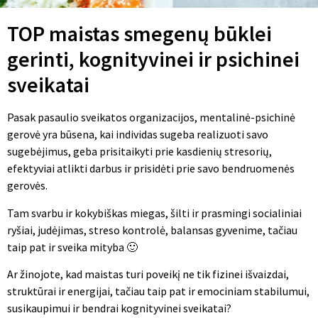
TOP maistas smegenų būklei
gerinti, kognityvinei ir psichinei
sveikatai
Pasak pasaulio sveikatos organizacijos, mentalinė-psichinė
gerovė yra būsena, kai individas sugeba realizuoti savo
sugebėjimus, geba prisitaikyti prie kasdienių stresorių,
efektyviai atlikti darbus ir prisidėti prie savo bendruomenės
gerovės.
Tam svarbu ir kokybiškas miegas, šilti ir prasmingi socialiniai
ryšiai, judėjimas, streso kontrolė, balansas gyvenime, tačiau
taip pat ir sveika mityba 🙂
Ar žinojote, kad maistas turi poveikį ne tik fizinei išvaizdai,
struktūrai ir energijai, tačiau taip pat ir emociniam stabilumui,
susikaupimui ir bendrai kognityvinei sveikatai?