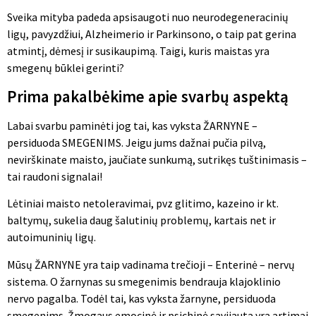
Sveika mityba padeda apsisaugoti nuo neurodegeneracinių
ligų, pavyzdžiui, Alzheimerio ir Parkinsono, o taip pat gerina
atmintį, dėmesį ir susikaupimą. Taigi, kuris maistas yra
smegenų būklei gerinti?
Prima pakalbėkime apie svarbų aspektą
Labai svarbu paminėti jog tai, kas vyksta ŽARNYNE –
persiduoda SMEGENIMS. Jeigu jums dažnai pučia pilvą,
nevirškinate maisto, jaučiate sunkumą, sutrikęs tuštinimasis –
tai raudoni signalai!
Lėtiniai maisto netoleravimai, pvz glitimo, kazeino ir kt.
baltymų, sukelia daug šalutinių problemų, kartais net ir
autoimuninių ligų.
Mūsų ŽARNYNE yra taip vadinama trečioji – Enterinė – nervų
sistema. O žarnynas su smegenimis bendrauja klajoklinio
nervo pagalba. Todėl tai, kas vyksta žarnyne, persiduoda
smegenims. Žmogaus emocinė ir psichinė savijauta yra artimai