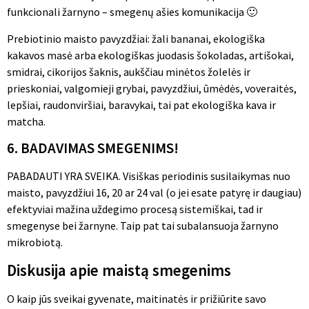
funkcionali žarnyno – smegenų ašies komunikacija 🙂
Prebiotinio maisto pavyzdžiai: žali bananai, ekologiška
kakavos masė arba ekologiškas juodasis šokoladas, artišokai,
smidrai, cikorijos šaknis, aukščiau minėtos žolelės ir
prieskoniai, valgomieji grybai, pavyzdžiui, ūmėdės, voveraitės,
lepšiai, raudonviršiai, baravykai, tai pat ekologiška kava ir
matcha.
6. BADAVIMAS SMEGENIMS!
PABADAUTI YRA SVEIKA. Visiškas periodinis susilaikymas nuo
maisto, pavyzdžiui 16, 20 ar 24 val (o jei esate patyrę ir daugiau)
efektyviai mažina uždegimo procesą sistemiškai, tad ir
smegenyse bei žarnyne. Taip pat tai subalansuoja žarnyno
mikrobiotą.
Diskusija apie maistą smegenims
O kaip jūs sveikai gyvenate, maitinatės ir prižiūrite savo