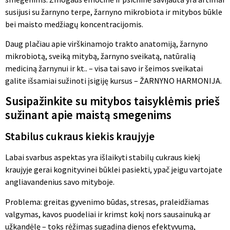
susijusi su žarnyno terpe, žarnyno mikrobiota ir mitybos būkle
bei maisto medžiagų koncentracijomis.
Daug plačiau apie virškinamojo trakto anatomiją, žarnyno
mikrobiotą, sveiką mitybą, žarnyno sveikatą, natūralią
mediciną žarnynui ir kt.. – visa tai savo ir šeimos sveikatai
galite išsamiai sužinoti įsigiję kursus – ŽARNYNO HARMONIJA.
Susipažinkite su mitybos taisyklėmis prieš
sužinant apie maistą smegenims
Stabilus cukraus kiekis kraujyje
Labai svarbus aspektas yra išlaikyti stabilų cukraus kiekį
kraujyje gerai kognityvinei būklei pasiekti, ypač jeigu vartojate
angliavandenius savo mityboje.
Problema: greitas gyvenimo būdas, stresas, praleidžiamas
valgymas, kavos puodeliai ir krimst kokį nors sausainuką ar
užkandėlę – toks rėžimas sugadina dienos efektyvumą,