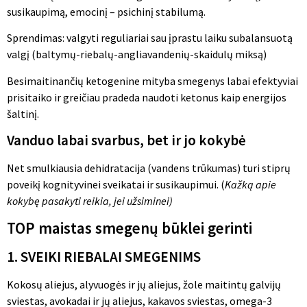
susikaupimą, emocinį – psichinį stabilumą.
Sprendimas: valgyti reguliariai sau įprastu laiku subalansuotą
valgį (baltymų-riebalų-angliavandenių-skaidulų miksą)
Besimaitinančių ketogenine mityba smegenys labai efektyviai
prisitaiko ir greičiau pradeda naudoti ketonus kaip energijos
šaltinį.
Vanduo labai svarbus, bet ir jo kokybė
Net smulkiausia dehidratacija (vandens trūkumas) turi stiprų
poveikį kognityvinei sveikatai ir susikaupimui. (
Kažką apie
kokybę pasakyti reikia, jei užsiminei)
TOP maistas smegenų būklei gerinti
1. SVEIKI RIEBALAI SMEGENIMS
Kokosų aliejus, alyvuogės ir jų aliejus, žole maitintų galvijų
sviestas, avokadai ir jų aliejus, kakavos sviestas, omega-3