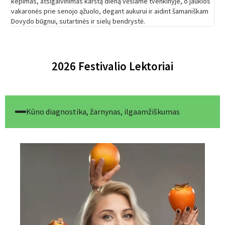
kepimas, atsigaivinimas karštą dieną vėsiame tvenkinyje, o jaukios
vakaronės prie senojo ąžuolo, degant aukurui ir aidint šamaniškam
Dovydo būgnui, sutartinės ir sielų bendrystė.
2026 Festivalio Lektoriai
Kūno diagnostika, žarnynas, ilgaamžiškumas