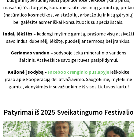
masažai). Yra turgelis, kuriame rasite vietinių gamintojų prekių
(natūralios kosmetikos, vaistažolių, arbatžolių ir kitų gėrybių)
bei galėsite asmeniškai konsultuotis su specialistais.
Indai, lėkštės –
kadangi mylime gamtą, prašome visų atsivežti
savo indus: dubenėlį, lėkštę, puodelį ar termosą bei įrankius.
Geriamas vanduo –
sodyboje teka mineralinio vandens
šaltinis. Atsivežkite savo gertuves pasipildymui.
Kelionė į sodybą –
Facebook renginio puslapyje
ieškokite
įrašo apie kooperaciją dėl atvažiavimo. Saugokime, mylėkime
gamtą, vienykimės ir suvažiuokime iš visos Lietuvos kartu!
Patyrimai iš 2025 Sveikatingumo Festivalio