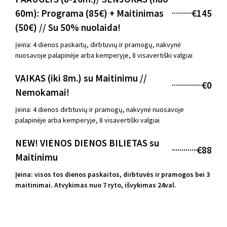
60m): Programa (85€) + Maitinimas
€145
(50€) // Su 50% nuolaida!
Įeina: 4 dienos paskaitų, dirbtuvių ir pramogų, nakvynė
nuosavoje palapinėje arba kemperyje, 8 visavertiški valgiai
VAIKAS (iki 8m.) su Maitinimu //
€0
Nemokamai!
Įeina: 4 dienos dirbtuvių ir pramogų, nakvynė nuosavoje
palapinėje arba kemperyje, 8 visavertiški valgiai
NEW! VIENOS DIENOS BILIETAS su
€88
Maitinimu
Įeina: visos tos dienos paskaitos, dirbtuvės ir pramogos bei 3
maitinimai. Atvykimas nuo 7 ryto, išvykimas 24val.