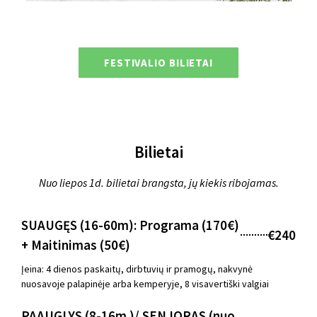
FESTIVALIO BILIETAI
Bilietai
Nuo liepos 1d. bilietai brangsta, jų kiekis ribojamas.
SUAUGĘS (16-60m): Programa (170€)
€240
+ Maitinimas (50€)
Įeina: 4 dienos paskaitų, dirbtuvių ir pramogų, nakvynė
nuosavoje palapinėje arba kemperyje, 8 visavertiški valgiai
PAAUGLYS (8-16m.)/ SENJORAS (nuo