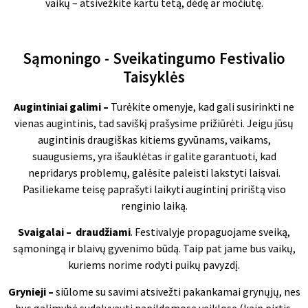
vaikų – atsivežkite kartu tetą, dėdę ar močiutę.
Sąmoningo - Sveikatingumo Festivalio
Taisyklės
Augintiniai galimi –
Turėkite omenyje, kad gali susirinkti ne
vienas augintinis, tad saviškį prašysime prižiūrėti. Jeigu jūsų
augintinis draugiškas kitiems gyvūnams, vaikams,
suaugusiems, yra išauklėtas ir galite garantuoti, kad
nepridarys problemų, galėsite paleisti lakstyti laisvai.
Pasiliekame teisę paprašyti laikyti augintinį pririštą viso
renginio laiką.
Svaigalai – draudžiami
. Festivalyje propaguojame sveiką,
sąmoningą ir blaivų gyvenimo būdą. Taip pat jame bus vaikų,
kuriems norime rodyti puikų pavyzdį.
Grynieji –
siūlome su savimi atsivežti pakankamai grynųjų, nes
bus galimybė sudalyvauti papildomose veiklose (kaip pirtis,