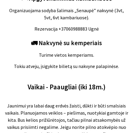
Organizuojama sodyba šalimais „Senaupė” nakvynė (3vt,
5vt, 6vt kambariuose).
Rezervacija +37060988883 Ugnė
🚛
Nakvynė su kemperiais
Turime vietos kemperiams.
Tokiu atveju, įsigykite bilietą su nakvyne palapinėse.
Vaikai - Paaugliai (iki 18m.)
Jaunimui yra labai daug erdvės žaisti, dūkti ir būti smalsiais
vaikais. Planuojamos veiklos –
piešimas, nuotykiai gamtoje ir
kita. Bus kelios prižiūrėtojos, tačiau pilnai atsakomybės už
vaikus prisiimti negalime. Jeigu norite pilno atokvėpio nuo