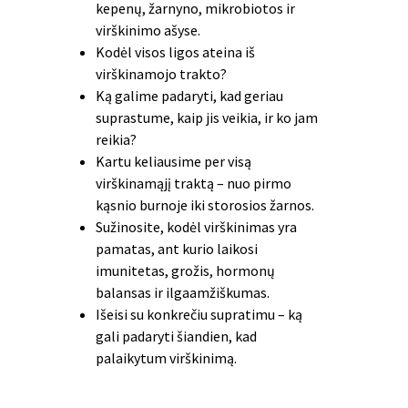
kepenų, žarnyno, mikrobiotos ir
virškinimo ašyse.
Kodėl visos ligos ateina iš
virškinamojo trakto?
Ką galime padaryti, kad geriau
suprastume, kaip jis veikia, ir ko jam
reikia?
Kartu keliausime per visą
virškinamąjį traktą – nuo pirmo
kąsnio burnoje iki storosios žarnos.
Sužinosite, kodėl virškinimas yra
pamatas, ant kurio laikosi
imunitetas, grožis, hormonų
balansas ir ilgaamžiškumas.
Išeisi su konkrečiu supratimu – ką
gali padaryti šiandien, kad
palaikytum virškinimą.