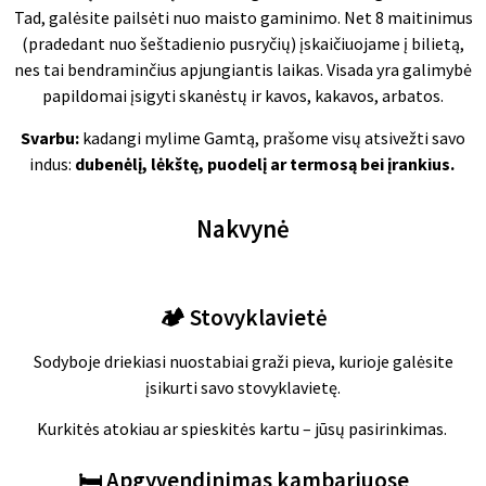
Tad, galėsite pailsėti nuo maisto gaminimo. Net 8 maitinimus
(pradedant nuo šeštadienio pusryčių) įskaičiuojame į bilietą,
nes tai bendraminčius apjungiantis laikas. Visada y
ra galimybė
papildomai įsigyti skanėstų ir kavos, kakavos, arbatos.
Svarbu:
kadangi mylime Gamtą, prašome visų atsivežti savo
indus:
dubenėlį, lėkštę, puodelį ar termosą bei įrankius.
Nakvynė
🏕️ Stovyklavietė
Sodyboje driekiasi nuostabiai graži pieva, kurioje galėsite
įsikurti savo stovyklavietę.
Kurkitės atokiau ar spieskitės kartu – jūsų pasirinkimas.
🛏️
Apgyvendinimas kambariuose