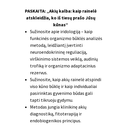
PASKAITA:
„Akių kalba: kaip rainelė
atskleidžia, ko iš tiesų prašo Jūsų
kūnas“
Sužinosite apie iridologiją – kaip
funkcinės organizmo būklės analizės
metodą, leidžiantį įvertinti
neuroendokrininę reguliaciją,
virškinimo sistemos veiklą, audinių
trofiką ir organizmo adaptacinius
rezervus.
Sužinosite, kaip akių rainelė atspindi
viso kūno būklę ir kaip individualiai
pasirinktas gyvenimo būdas gali
tapti tikruoju gydymu.
Metodas jungia klinikinę akių
diagnostiką, fitoterapiją ir
endobiogenikos principus.