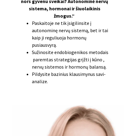
nors gyvenu sveikai? Autonominė nervų
sistema, hormonai ir šiuolaikinis
žmogus.“
Paskaitoje ne tik įsigilinsite į
autonominę nervų sistemą, bet ir tai
kaip ji reguliuoja hormonų
pusiausvyrą.
Sužinosite endobiogenikos metodais
paremtas strategijas grįžti į kūno ,
nervų sistemos ir hormonų balansą.
Pildysite bazinius klausimynus savi-
analize.