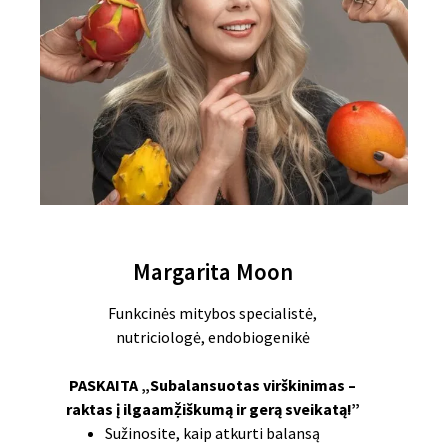
Margarita Moon
Funkcinės mitybos specialistė,
nutriciologė, endobiogenikė
PASKAITA „Subalansuotas virškinimas –
raktas į ilgaamẓ̌iškumą ir gerą sveikatą!”
Sužinosite, kaip atkurti balansą