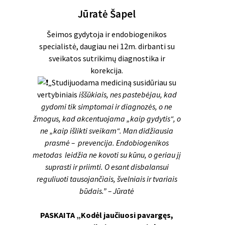
Jūratė Šapel
Šeimos gydytoja ir endobiogenikos
specialistė, daugiau nei 12m. dirbanti su
sveikatos sutrikimų diagnostika ir
korekcija.
„Studijuodama mediciną susidūriau su
vertybiniais
iššūkiais, nes pastebėjau, kad
gydomi tik simptomai ir diagnozės, o ne
žmogus, kad akcentuojama „kaip gydytis“, o
ne „kaip išlikti sveikam“. Man didžiausia
prasmė – prevencija. Endobiogenikos
metodas leidžia ne kovoti su kūnu, o geriau jį
suprasti ir priimti. O esant disbalansui
reguliuoti tausojančiais, švelniais ir tvariais
būdais.” – Jūratė
PASKAITA „Kodėl jaučiuosi pavargęs,