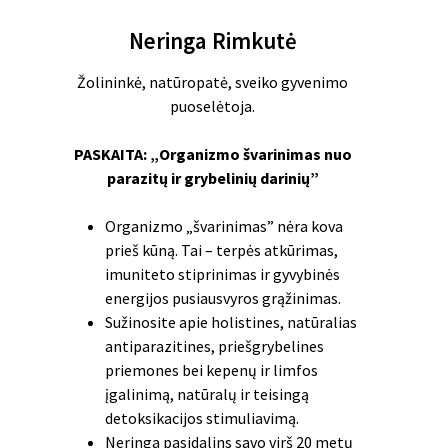
Neringa Rimkutė
Žolininkė, natūropatė, sveiko gyvenimo
puoselėtoja.
PASKAITA: „Organizmo švarinimas nuo
parazitų ir grybelinių darinių”
Organizmo „švarinimas” nėra kova
prieš kūną. Tai – terpės atkūrimas,
imuniteto stiprinimas ir gyvybinės
energijos pusiausvyros grąžinimas.
Sužinosite apie holistines, natūralias
antiparazitines, priešgrybelines
priemones bei kepenų ir limfos
įgalinimą, natūralų ir teisingą
detoksikacijos stimuliavimą.
Neringa pasidalins savo virš 20 metų