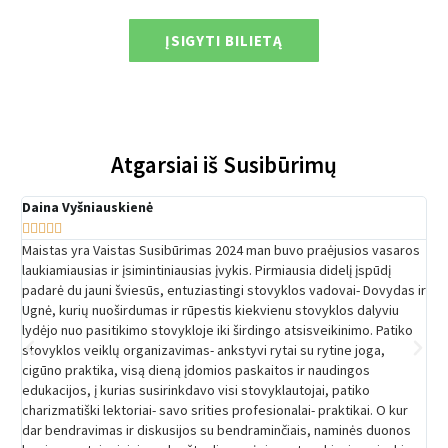
ĮSIGYTI BILIETĄ
Atgarsiai iš Susibūrimų
Daina Vyšniauskienė
Mi







Maistas yra Vaistas Susibūrimas 2024 man buvo praėjusios vasaros
Nuo
laukiamiausias ir įsimintiniausias įvykis. Pirmiausia didelį įspūdį
tai
padarė du jauni šviesūs, entuziastingi stovyklos vadovai- Dovydas ir
sem
Ugnė, kurių nuoširdumas ir rūpestis kiekvienu stovyklos dalyviu
kom
lydėjo nuo pasitikimo stovykloje iki širdingo atsisveikinimo. Patiko
aps
stovyklos veiklų organizavimas- ankstyvi rytai su rytine joga,
cigūno praktika, visą dieną įdomios paskaitos ir naudingos
edukacijos, į kurias susirinkdavo visi stovyklautojai, patiko
charizmatiški lektoriai- savo srities profesionalai- praktikai. O kur
dar bendravimas ir diskusijos su bendraminčiais, naminės duonos