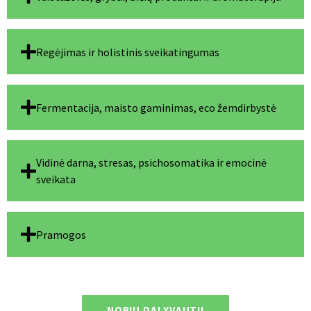
Regėjimas ir holistinis sveikatingumas
Fermentacija, maisto gaminimas, eco žemdirbystė
Vidinė darna, stresas, psichosomatika ir emocinė
sveikata
Pramogos
NORIU DALYVAUTI!