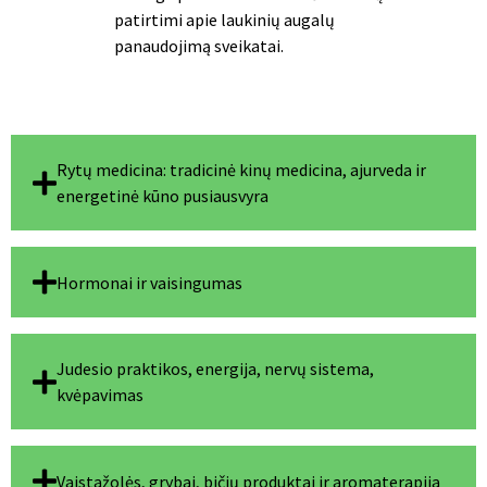
patirtimi apie laukinių augalų
panaudojimą sveikatai.
Rytų medicina: tradicinė kinų medicina, ajurveda ir
energetinė kūno pusiausvyra
Hormonai ir vaisingumas
Judesio praktikos, energija, nervų sistema,
kvėpavimas
Vaistažolės, grybai, bičių produktai ir aromaterapija