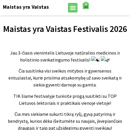
0
Maistas yra Vaistas
Maistas yra Vaistas Festivalis 2026
Jau 3-čiasis vienintelis Lietuvoje natūralios medicinos ir
holistinio sveikatingumo festivalis!
Čia susitinka visi sveikos mitybos ir gyvensenos
entuziastai, kurie prisiima atsakomybę už savo sveikatą ir
siekia gyventi darnoje su gamta.
TIK šiame festivalyje turėsite progą susitikti su TOP
Lietuvos lektoriais ir praktikais vienoje vietoje!
Čia mes siekiame sukurti tikrą ryšį, gyvą patyrimą ir
bendrystę, kurios dėka išeitumėte su naujais, įkvepiančiais
draugais ir taip pat užsidegimu gyventi sveikiau!