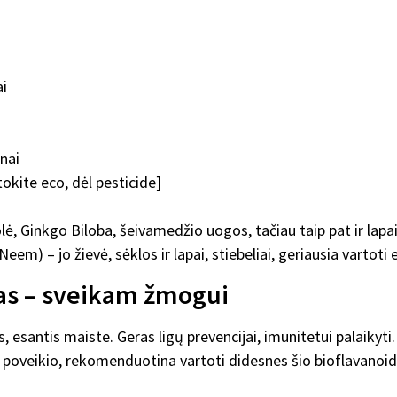
ai
ūnai
rtokite eco, dėl pesticide]
žolė, Ginkgo Biloba, šeivamedžio uogos, tačiau taip pat ir lapa
eem) – jo žievė, sėklos ir lapai, stiebeliai, geriausia vartot
nas – sveikam žmogui
s, esantis maiste. Geras ligų prevencijai, imunitetui palaikyt
o poveikio, rekomenduotina vartoti didesnes šio bioflavanoi