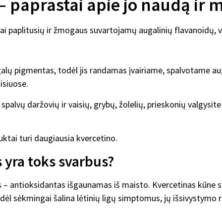
paprastai apie jo naudą ir ma
iai paplitusių ir žmogaus suvartojamų augalinių flavanoidų, 
galų pigmentas, todėl jis randamas įvairiame, spalvotame au
isiuose.
ų spalvų daržovių ir vaisių, grybų, žolelių, prieskonių valgysi
tai turi daugiausia kvercetino.
 yra toks svarbus?
s – antioksidantas išgaunamas iš maisto. Kvercetinas kūne s
odėl sėkmingai šalina lėtinių ligų simptomus, jų išsivystymo ri