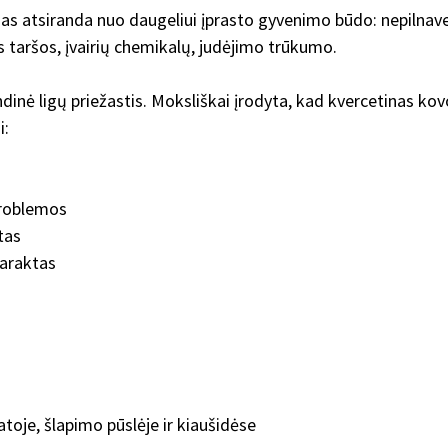
mas atsiranda nuo daugeliui įprasto gyvenimo būdo: nepilnav
 taršos, įvairių chemikalų, judėjimo trūkumo.
dinė ligų priežastis. Moksliškai įrodyta, kad kvercetinas kov
i:
 problemos
tas
taraktas
toje, šlapimo pūslėje ir kiaušidėse