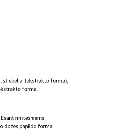
i, stiebeliai (ekstrakto forma),
i ekstrakto forma.
i. Esant rimtesniems
do dozes papildo forma.