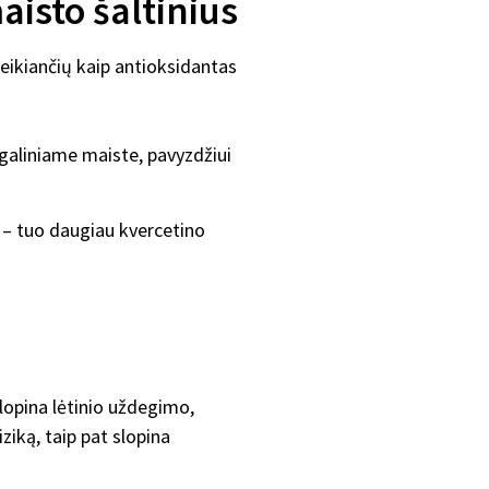
isto šaltinius
veikiančių kaip antioksidantas
galiniame maiste, pavyzdžiui
te – tuo daugiau kvercetino
lopina lėtinio uždegimo,
ziką, taip pat slopina