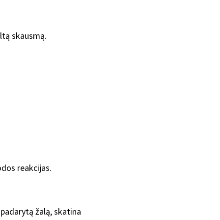
eltą skausmą.
odos reakcijas.
padarytą žalą, skatina