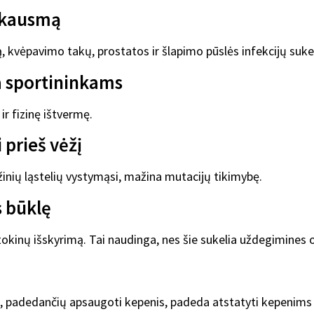
skausmą
ą, kvėpavimo takų, prostatos ir šlapimo pūslės infekcijų suk
a sportininkams
 ir fizinę ištvermę.
 prieš vėžį
ėžinių ląstelių vystymąsi, mažina mutacijų tikimybę.
s būklę
itokinų išskyrimą. Tai naudinga, nes šie sukelia uždegimines 
ių, padedančių apsaugoti kepenis, padeda atstatyti kepenims 