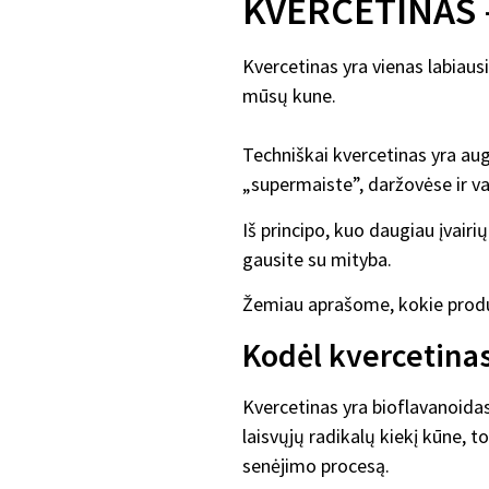
KVERCETINAS – 
Kvercetinas yra vienas labiaus
mūsų kune.
Techniškai kvercetinas yra au
„supermaiste”, daržovėse ir va
Iš principo, kuo daugiau įvairi
gausite su mityba.
Žemiau aprašome, kokie produk
Kodėl kvercetinas
Kvercetinas yra bioflavanoida
laisvųjų radikalų kiekį kūne, t
senėjimo procesą.