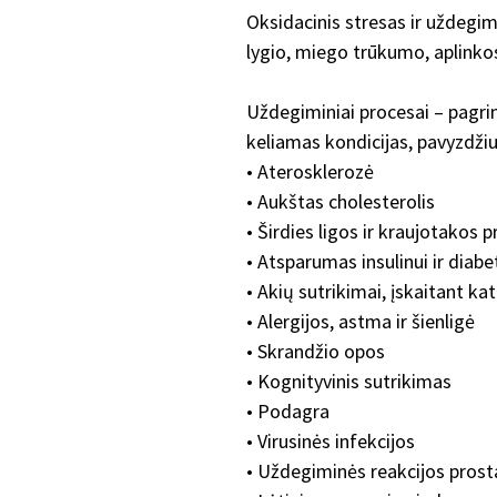
Oksidacinis stresas ir uždegi
lygio, miego trūkumo, aplinkos
Uždegiminiai procesai – pagrin
keliamas kondicijas, pavyzdžiu
• Aterosklerozė
• Aukštas cholesterolis
• Širdies ligos ir kraujotakos
• Atsparumas insulinui ir diabe
• Akių sutrikimai, įskaitant ka
• Alergijos, astma ir šienligė
• Skrandžio opos
• Kognityvinis sutrikimas
• Podagra
• Virusinės infekcijos
• Uždegiminės reakcijos prosta