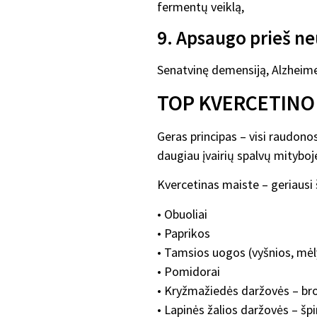
fermentų veiklą,
9. Apsaugo prieš ne
Senatvinę demensiją, Alzheime
TOP KVERCETINO 
Geras principas – visi raudonos
daugiau įvairių spalvų mityboj
Kvercetinas maiste – geriausi š
• Obuoliai
• Paprikos
• Tamsios uogos (vyšnios, mėly
• Pomidorai
• Kryžmažiedės daržovės – broko
• Lapinės žalios daržovės – špin