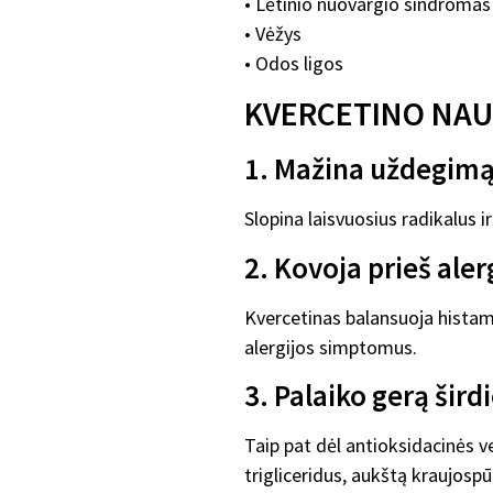
• Lėtinio nuovargio sindromas
• Vėžys
• Odos ligos
KVERCETINO NAU
1. Mažina uždegim
Slopina laisvuosius radikalus ir
2. Kovoja prieš aler
Kvercetinas balansuoja histami
alergijos simptomus.
3. Palaiko gerą šird
Taip pat dėl antioksidacinės ve
trigliceridus, aukštą kraujospū