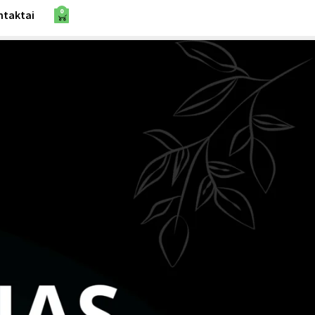
0
ntaktai