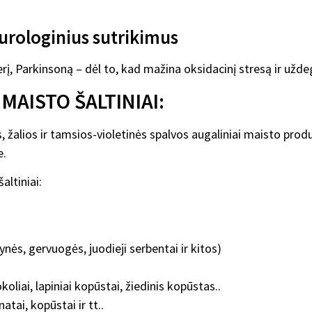
urologinius sutrikimus
rį, Parkinsoną – dėl to, kad mažina oksidacinį stresą ir už
MAISTO ŠALTINIAI:
, žalios ir tamsios-violetinės spalvos augaliniai maisto produ
e.
altiniai:
nės, gervuogės, juodieji serbentai ir kitos)
liai, lapiniai kopūstai, žiedinis kopūstas..
atai, kopūstai ir tt..