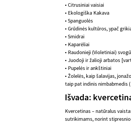
• Citrusiniai vaisiai
• Ekologiška Kakava
• Spanguolės
• Grūdinės kultūros, ypač griki
• Smidrai
• Kaparėliai
• Raudonieji (Violetiniai) svog
• Juodoji ir žalioji arbatos [va
• Pupelės ir ankštiniai
• Žolelės, kaip šalavijas, jona
taip pat indinis nimbabmedis (N
Išvada: kverceti
Kvercetinas – natūralus vaista
sutrikimams, norint stipresni