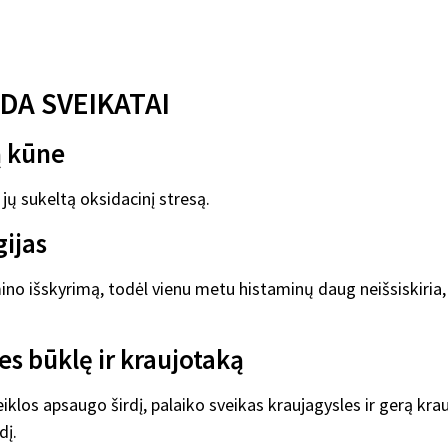
DA SVEIKATAI
ą kūne
 jų sukeltą oksidacinį stresą.
gijas
no išskyrimą, todėl vienu metu histaminų daug neišsiskiria,
ies būklę ir kraujotaką
iklos apsaugo širdį, palaiko sveikas kraujagysles ir gerą kra
dį.