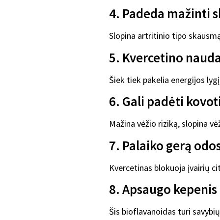
4. Padeda mažinti 
Slopina artritinio tipo skausm
5. Kvercetino naud
Šiek tiek pakelia energijos lygį
6. Gali padėti kovoti
Mažina vėžio riziką, slopina v
7. Palaiko gerą odo
Kvercetinas blokuoja įvairių c
8. Apsaugo kepenis
Šis bioflavanoidas turi savyb