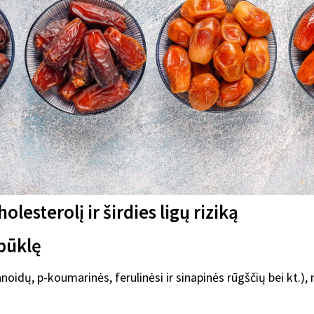
lesterolį ir širdies ligų riziką
būklę
anoidų, p-koumarinės, ferulinėsi ir sinapinės rūgščių bei kt.