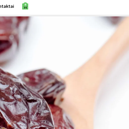
0
ntaktai