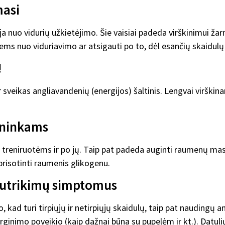
masi
ja nuo vidurių užkietėjimo. Šie vaisiai padeda virškinimui ža
ms nuo viduriavimo ar atsigauti po to, dėl esančių skaidulų b
!
r sveikas angliavandenių (energijos) šaltinis. Lengvai virški
ininkams
 treniruotėms ir po jų. Taip pat padeda auginti raumenų masę
prisotinti raumenis glikogenu.
sutrikimų simptomus
o, kad turi tirpiųjų ir netirpiųjų skaidulų, taip pat naudingų
rginimo poveikio (kaip dažnai būna su pupelėm ir kt.). Datul