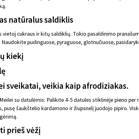
ką.
as natūralus saldiklis
vietoj cukraus ir kitų saldiklių. Tokio pasaldinimo pranašumas
 Naudokite pudinguose, pyraguose, glotnučiuose, pasidaryki
dų kiekį
lę
i sveikatai, veikia kaip afrodiziakas.
ilei su datulėmis: Palikite 4-5 datules stiklinėje pieno per na
, pusę šaukštelio kardamono ir žiupsnelį juodojo pipiro. Visk
 gėrimą.
ti prieš vėžį