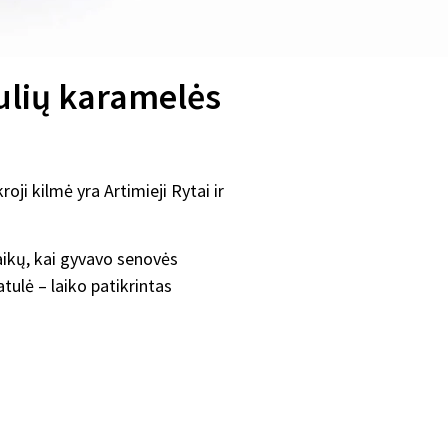
ulių karamelės
oji kilmė yra Artimieji Rytai ir
aikų, kai gyvavo senovės
tulė – laiko patikrintas