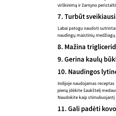
virškinimą ir žarnyno peristalti
7. Turbūt sveikiausi
Labai patogu naudoti sutrintas 
naudingų maistinių medžiagų.
8. Mažina trigliceri
9. Gerina kaulų būk
10. Naudingos lytine
Indijoje naudojamas receptas Me
pieną įdėkite šaukštelį medaus
Naudokite kaip stimuliuojantį
11. Gali padėti kovo