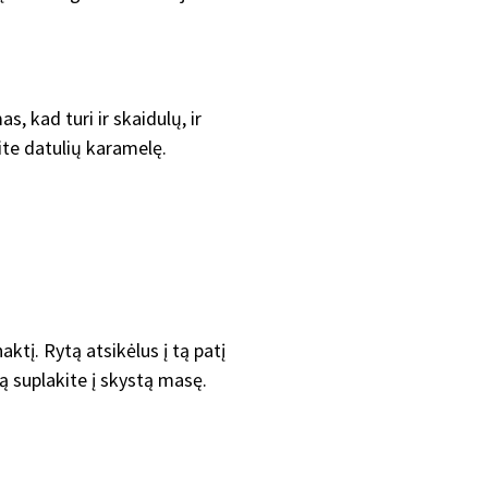
, kad turi ir skaidulų, ir
te datulių karamelę.
ktį. Rytą atsikėlus į tą patį
ą suplakite į skystą masę.