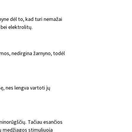
rnyne dėl to, kad turi nemažai
ei elektrolitų.
namos, nedirgina žarnyno, todėl
, nes lengva vartoti jų
 aminorūgščių. Tačiau esančios
ių medžiagos stimuliuoja