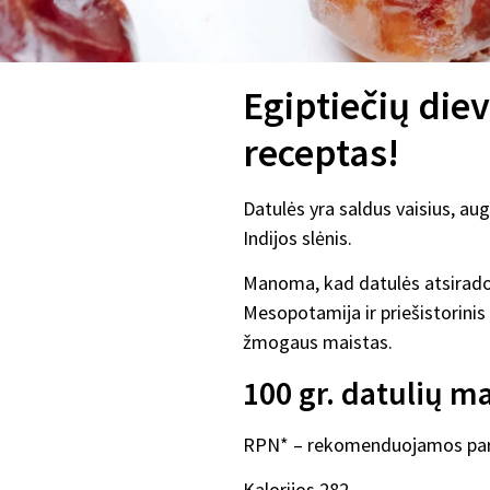
Egiptiečių di
receptas!
Datulės yra saldus vaisius, aug
Indijos slėnis.
Manoma, kad datulės atsirado t
Mesopotamija ir priešistorinis
žmogaus maistas.
100 gr. datulių ma
RPN* – rekomenduojamos pa
Kalorijos 282