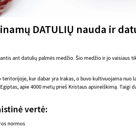
evinamų DATULIŲ nauda ir dat
antis ant datulių palmės medžio. Šio medžio ir jo vaisiaus tikr
eritorijoje, kur dabar yra Irakas, o buvo kultivuojama nuo l
 Egiptas, apie 4000 metų prieš Kristaus apsireiškimą. Taigi da
istinė vertė:
ros normos